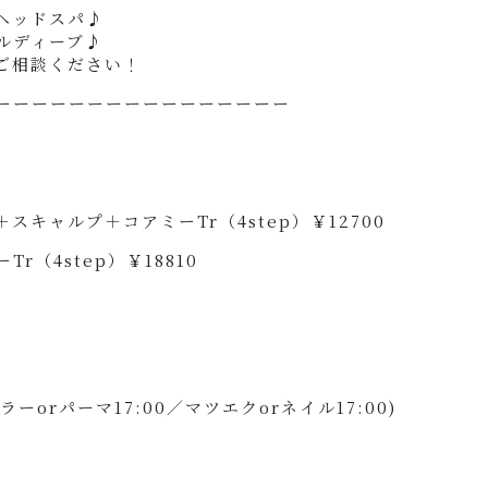
ヘッドスパ♪
ルディーブ♪
ご相談ください！
ーーーーーーーーーーーーーーーー
キャルプ＋コアミーTr（4step）￥12700
（4step）￥18810
/カラーorパーマ17:00／マツエクorネイル17:00)