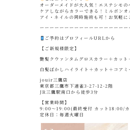
オーダーメイドが大人気！エステシモの
ケアしながらカラーできる！ミルボンオ
アイ・ネイルの同時施術も可！お気軽に
ーーーーーーーーーーーーーーーーーー
ご予約はプロフィールURLから
【ご新規様限定】
艶髪クウァンタムグロスカラー＋カット＋ス
白髪ぼかしハイライト＋カット＋コアミーTr
jouir三鷹店
東京都三鷹市下連雀3-27-12-2階
JR三鷹駅南口から徒歩3分
【営業時間】
9:00～19:00(最終受付 カット18:00
定休日：毎週火曜日