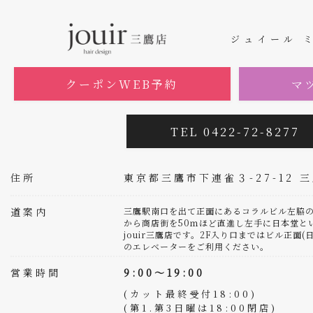
ジュイール 
クーポンWEB予約
マ
TEL 0422-72-8277
住所
東京都三鷹市下連雀３-27-12 
道案内
三鷹駅南口を出て正面にあるコラルビル左脇の
から商店街を50ｍほど直進し左手に日本堂と
jouir三鷹店です。2F入り口まではビル正面
のエレベーターをご利用ください。
営業時間
9:00～19:00
(カット最終受付18:00)
(第1.第3日曜は18:00閉店)