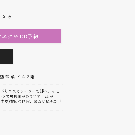
ミタカ
ツエクWEB予約
三鷹常葉ビル2階
下りエスカレーターで1Fへ。そこ
いう文房具店があります。2Fが
(日本堂)右側の階段、またはビル裏手