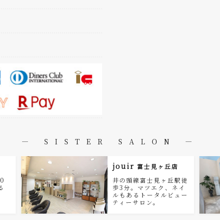
― SISTER SALON ―
jouir
富士見ヶ丘店
0
井の頭線富士見ヶ丘駅徒
る
歩3分。マツエク、ネイ
。
ルもあるトータルビュー
ティーサロン。