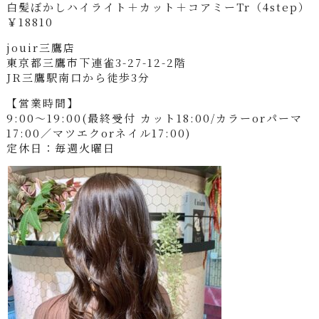
白髪ぼかしハイライト＋カット＋コアミーTr（4step）
￥18810
jouir三鷹店
東京都三鷹市下連雀3-27-12-2階
JR三鷹駅南口から徒歩3分
【営業時間】
9:00～19:00(最終受付 カット18:00/カラーorパーマ
17:00／マツエクorネイル17:00)
定休日：毎週火曜日