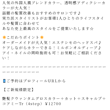
人気の外国人風ブレンドカラー、透明感アディクシーカ
ラーが大人気！
話題の髪質改善もおすすめのサロンです♪
実力派スタイリストがお客様1人ひとりのライフスタイ
ルや髪質に合わせて
あなた史上最高のスタイルをご提案いたします☆
こだわりポイント
オーダーメイドが大人気！エステシモのヘッドスパ♪
ケアしながらカラーできる！ミルボンオルディーブ♪
アイ・ネイルの同時施術も可！お気軽にご相談くださ
い！
ーーーーーーーーーーーーーーーーーーーーーーーーー
ーーーーーーーーー
ご予約はプロフィールURLから
【ご新規様限定】
艶髪クウァンタムグロスカラー＋カット＋スキャルプ＋
コアミーTr（4step）￥12700