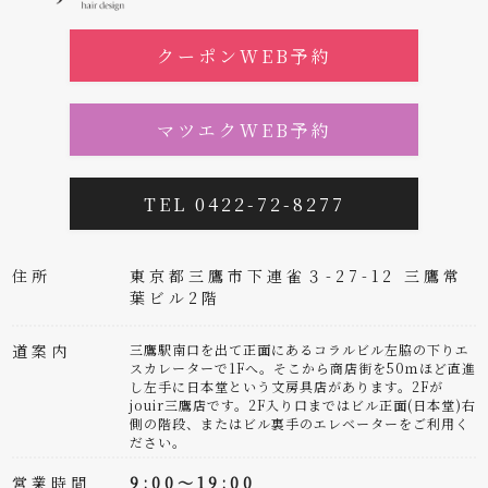
クーポンWEB予約
マツエクWEB予約
TEL 0422-72-8277
住所
東京都三鷹市下連雀３-27-12 三鷹常
葉ビル2階
道案内
三鷹駅南口を出て正面にあるコラルビル左脇の下りエ
スカレーターで1Fへ。そこから商店街を50ｍほど直進
し左手に日本堂という文房具店があります。2Fが
jouir三鷹店です。2F入り口まではビル正面(日本堂)右
側の階段、またはビル裏手のエレベーターをご利用く
ださい。
営業時間
9:00～19:00