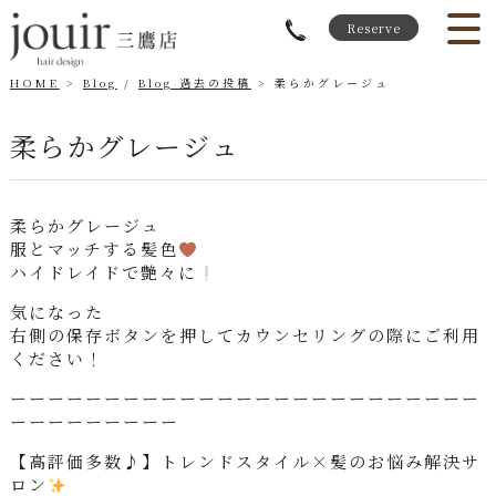
Reserve
HOME
Blog
/
Blog 過去の投稿
柔らかグレージュ
柔らかグレージュ
柔らかグレージュ
服とマッチする髪色
ハイドレイドで艶々に
気になった
右側の保存ボタンを押してカウンセリングの際にご利用
ください！
ーーーーーーーーーーーーーーーーーーーーーーーーー
ーーーーーーーーー
【高評価多数♪】トレンドスタイル×髪のお悩み解決サ
ロン