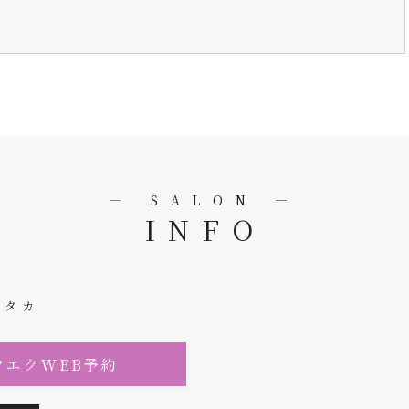
― SALON ―
INFO
ミタカ
ツエクWEB予約