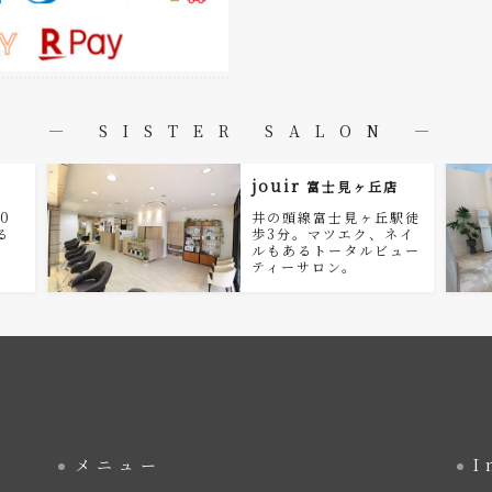
― SISTER SALON ―
jouir
富士見ヶ丘店
0
井の頭線富士見ヶ丘駅徒
る
歩3分。マツエク、ネイ
。
ルもあるトータルビュー
ティーサロン。
メニュー
I