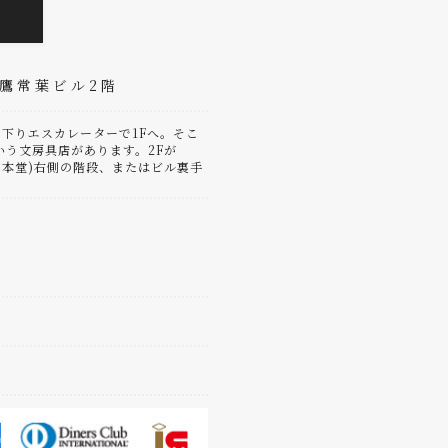
三鷹常葉ビル2階
下りエスカレーターで1Fへ。そこ
いう文房具店があります。2Fが
(日本堂)右側の階段、またはビル裏手