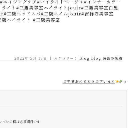
#エイジングケア#ハイライトベージュ#インナーカラー
ハイライト#三鷹美容室ハイライトjouir#三鷹美容室白髪
uir#三鷹ヘッドスパ#三鷹ネイルjouir#吉祥寺美容室
#三鷹ハイライト #三鷹美容室
2022年 5月 13日 ｜ カテゴリー：
Blog
,
Blog 過去の投稿
ご卒業おめでとうございます
»
いている欄は必須項目です