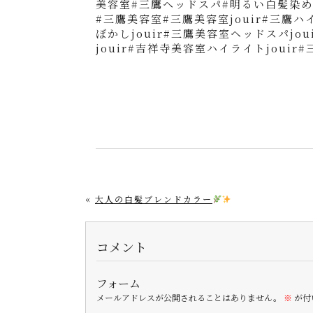
美容室#三鷹ヘッドスパ#明るい白髪染め
#三鷹美容室#三鷹美容室jouir#三鷹
ぼかしjouir#三鷹美容室ヘッドスパjo
jouir#吉祥寺美容室ハイライトjouir
«
大人の白髪ブレンドカラー
コメント
フォーム
メールアドレスが公開されることはありません。
※
が付