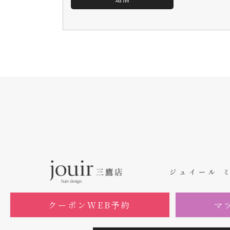
ジュイール 
クーポンWEB予約
マ