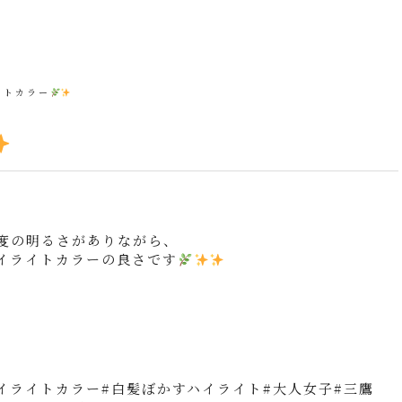
イトカラー
度の明るさがありながら、
イライトカラーの良さです
】
イライトカラー#白髪ぼかすハイライト#大人女子#三鷹