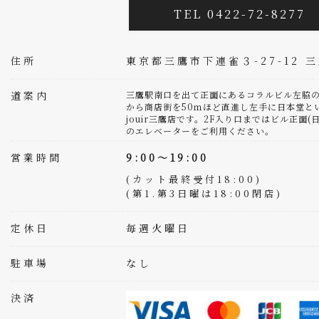
TEL 0422-72-8277
住所
東京都三鷹市下連雀３-27-12 
道案内
三鷹駅南口を出て正面にあるコラルビル左脇の
から商店街を50ｍほど直進し左手に日本堂と
jouir三鷹店です。2F入り口まではビル正面
のエレベーターをご利用ください。
営業時間
9:00～19:00
(カット最終受付18:00)
(第1.第3日曜は18:00閉店)
定休日
毎週火曜日
駐車場
なし
決済