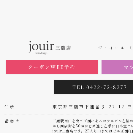
ジュイール 
クーポンWEB予約
マ
TEL 0422-72-8277
住所
東京都三鷹市下連雀３-27-12 
道案内
三鷹駅南口を出て正面にあるコラルビル左脇の
から商店街を50ｍほど直進し左手に日本堂と
jouir三鷹店です。2F入り口まではビル正面