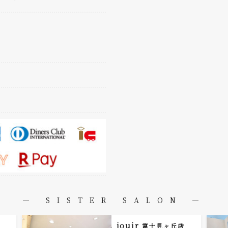
― SISTER SALON ―
jouir
富士見ヶ丘店