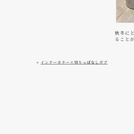
秋冬に
ること
«
インナーカラー×切りっぱなしボブ