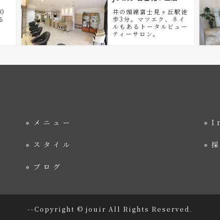
0
井の頭線富士見ヶ丘駅徒
る
歩3分。マツエク、ネイ
。
ルもあるトータルビュー
ティーサロン。
メニュー
I
スタイル
ブログ
--Copyright © jouir All Rights Reserved.